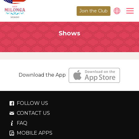
Join the Club
MIAMI
Shows
Download the App
FOLLOW US
CONTACT US
FAQ
MOBILE APPS