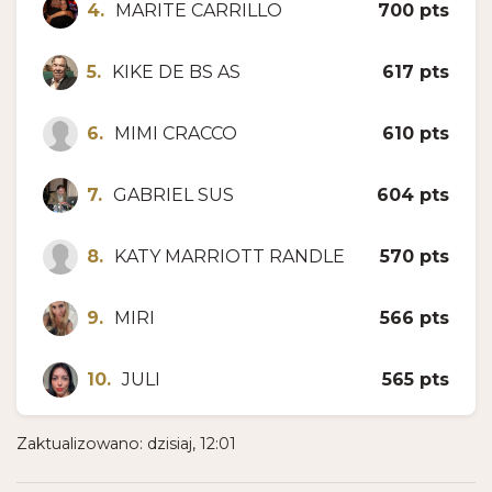
4.
MARITE CARRILLO
700 pts
5.
KIKE DE BS AS
617 pts
6.
MIMI CRACCO
610 pts
7.
GABRIEL SUS
604 pts
8.
KATY MARRIOTT RANDLE
570 pts
9.
MIRI
566 pts
10.
JULI
565 pts
Zaktualizowano: dzisiaj, 12:01