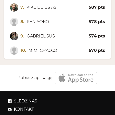
7.
KIKE DE BS AS
587 pts
8.
KEN YOKO
578 pts
9.
GABRIEL SUS
574 pts
10.
MIMI CRACCO
570 pts
Pobierz aplikację
ŚLEDŹ NAS
KONTAKT