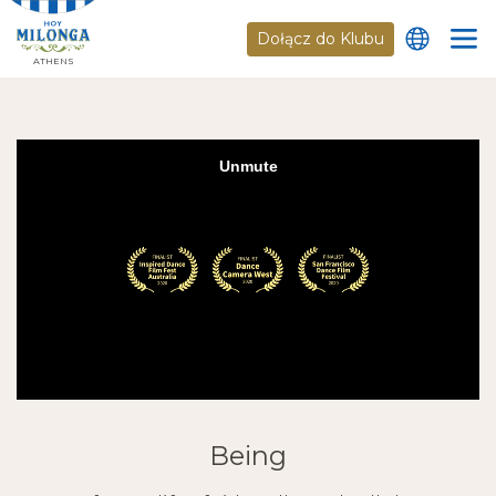
Dołącz do Klubu
ATHENS
Being