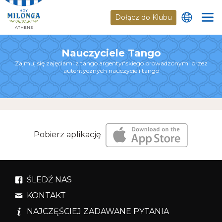
Dołącz do Klubu
ATHENS
Nauczyciele Tango
Zajmuj się zajęciami z tango argentyńskiego prowadzonymi przez
autentycznych nauczycieli tango
Pobierz aplikację
ŚLEDŹ NAS
KONTAKT
NAJCZĘŚCIEJ ZADAWANE PYTANIA