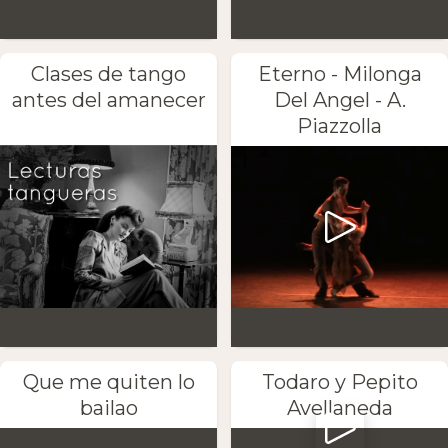
Clases de tango
Eterno - Milonga
antes del amanecer
Del Angel - A.
Piazzolla
Que me quiten lo
Todaro y Pepito
bailao
Avellaneda