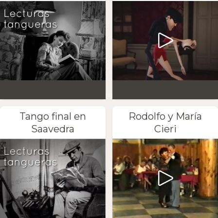
Tango final en
Rodolfo y María
Saavedra
Cieri