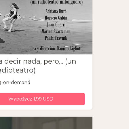
a decir nada, pero… (un
adioteatro)
on-demand
Wypożycz 1,99 USD