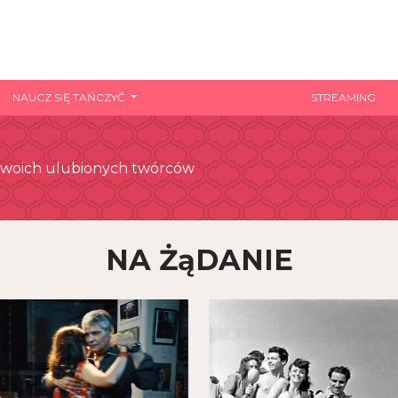
NAUCZ SIĘ TAŃCZYĆ
STREAMING
yj swoich ulubionych twórców
NA ŻąDANIE