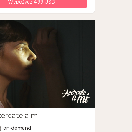
Wypożycz 4,99 USD
ércate a mí
on-demand