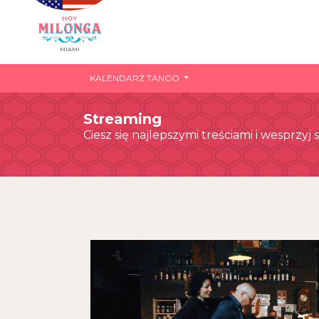
MIAMI
KALENDARZ TANGO
Streaming
Ciesz się najlepszymi treściami i wesprz