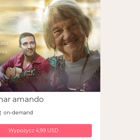
ar amando
on-demand
Wypożycz 4,99 USD