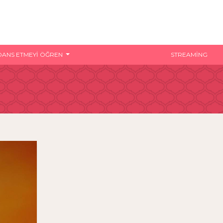
DANS ETMEYI ÖĞREN
STREAMING