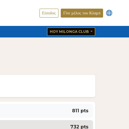
Είσοδος
Γίνε μέλος του Κλαμπ
HOY MILONGA CLUB
811 pts
732 pts