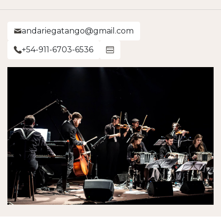
andariegatango@gmail.com
+54-911-6703-6536