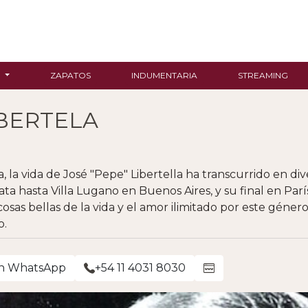
R
ZAPATOS
INDUMENTARIA
STREAMING
IBERTELA
la vida de José "Pepe" Libertella ha transcurrido en div
cata hasta Villa Lugano en Buenos Aires, y su final en Pa
 cosas bellas de la vida y el amor ilimitado por este gén
o.
on WhatsApp
+54 11 4031 8030