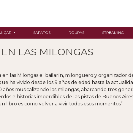
ANÇAR
SAPATOS
ROUPAS
STREAMING
A EN LAS MILONGAS
da en las Milongas el bailarín, milonguero y organizador 
ue ha vivido desde los 9 años de edad hasta la actualida
0 años musicalizando las milongas, abarcando tres gen
rdos e historias imperdibles de las pistas de Buenos Aire
 un libro es como volver a vivir todos esos momentos”