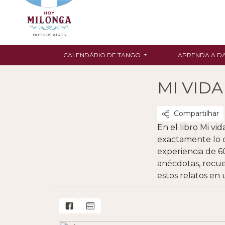
BUENOS AIRES
CALENDÁRIO DE TANGO
APRENDA A D
MI VID
Compartilhar
En el libro Mi vi
exactamente lo q
experiencia de 6
anécdotas, recue
estos relatos en