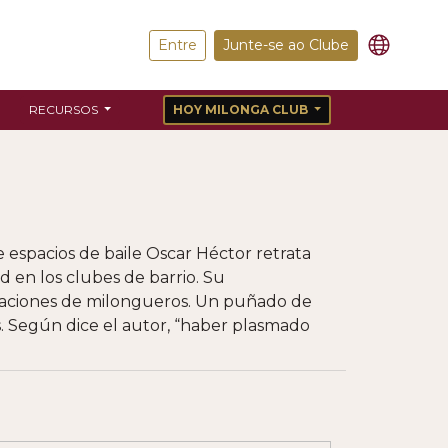
Entre
Junte-se ao Clube
RECURSOS
HOY MILONGA CLUB
de espacios de baile Oscar Héctor retrata
d en los clubes de barrio. Su
eraciones de milongueros. Un puñado de
s. Según dice el autor, “haber plasmado