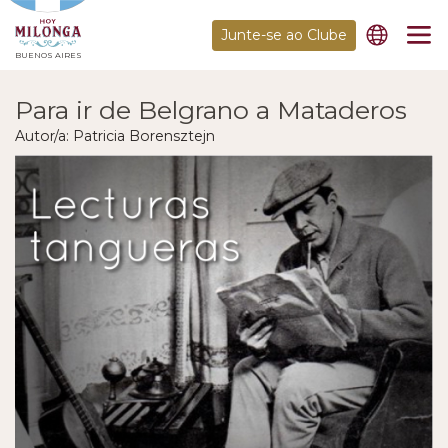
Junte-se ao Clube
BUENOS AIRES
Para ir de Belgrano a Mataderos
Autor/a: Patricia Borensztejn