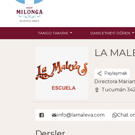
BUENOS AIRES
TANGO TAKVIMI
DANS ETMEYI ÖĞREN
LA MAL
Paylaşmak
Directora Maria
Tucumán 3428
info@lamaleva.com
Chat o
Dersler