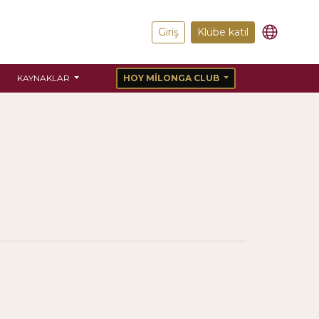
Giriş
Klübe katıl
KAYNAKLAR
HOY MILONGA CLUB