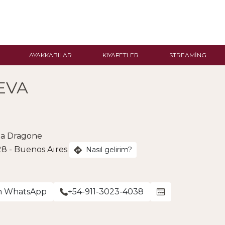
AYAKKABILAR
KIYAFETLER
STREAMING
EVA
na Dragone
 - Buenos Aires
Nasıl gelirim?
n WhatsApp
+54-911-3023-4038