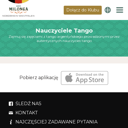
Dołącz do Klubu
NORDRHEIN-WESTFALEN
Nauczyciele Tango
Zajmuj się zajęciami z tango argentyńskiego prowadzonymi przez
autentycznych nauczycieli tango
Pobierz aplikację
ŚLEDŹ NAS
KONTAKT
NAJCZĘŚCIEJ ZADAWANE PYTANIA