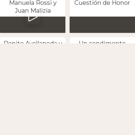
Manuela Rossi y
Cuestión de Honor
Juan Malizia
Pepito Avellaneda y
Un condimento
Zuzuki
especial
Pocho Pizarro y sus
Última tanda
escobas
Petaca y Marta
Anton