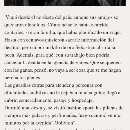
 Viajó desde el nordeste del país, aunque sus amigos se 
quedaron ofendidos. Cómo no se le había ocurrido 
contarles, si eran familia, que había planificado un viaje. 
Hasta con centavos quisieron sacarle información del 
destino, pero ni por un kilo de oro Sebastián abriría la 
boca. Además, para qué, con su trabajo bien podría 
cancelar la deuda en la agencia de viajes. Que se queden 
con las ganas, pensó, no vaya a ser cosa que se me hagan 
percha los planes.

Las guardias extras para atender a personas con 
dificultades auditivas no le dejaban mucha guita; llegó a 
cubrir, esmeradamente, pasaje y hospedaje.

Durmió una siesta y, se vistió fashion sport; las pilchas de 
siempre más pulcras y perfumadas, luego caminó veinte 
minutos por la avenida “Oblivion”. 

La ciudad capital, con sus luces color mandarina era linda 