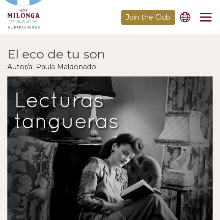
Join the Club
BUENOS AIRES
El eco de tu son
Autor/a: Paula Maldonado