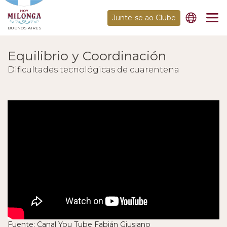
Junte-se ao Clube
BUENOS AIRES
Equilibrio y Coordinación
Dificultades tecnológicas de cuarentena
Fuente: Canal You Tube Fabián Giusiano