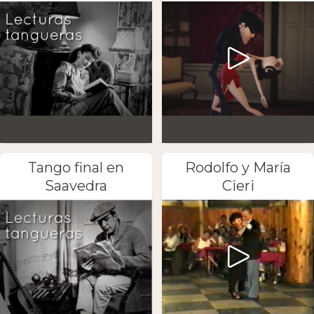
Tango final en
Rodolfo y María
Saavedra
Cieri