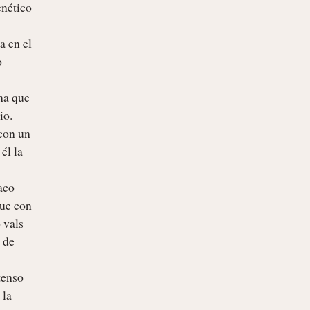
nético 
 en el 
 
a que 
o.

on un 
l la 
aco 
ue con 
vals 
de 
enso 
la 