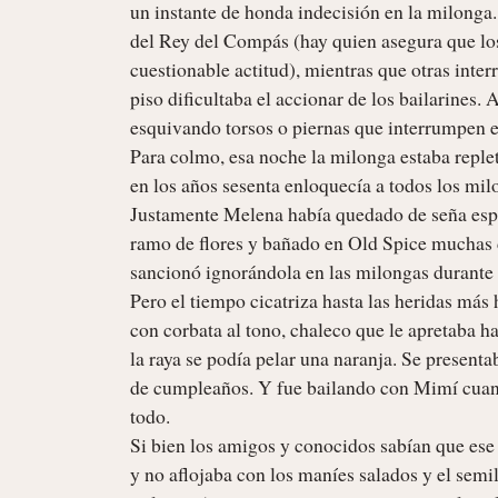
un instante de honda indecisión en la milonga.
del Rey del Compás (hay quien asegura que los 
cuestionable actitud), mientras que otras inte
piso dificultaba el accionar de los bailarines.
esquivando torsos o piernas que interrumpen el
Para colmo, esa noche la milonga estaba reple
en los años sesenta enloquecía a todos los milo
Justamente Melena había quedado de seña espe
ramo de flores y bañado en Old Spice muchas dé
sancionó ignorándola en las milongas durante 
Pero el tiempo cicatriza hasta las heridas más 
con corbata al tono, chaleco que le apretaba ha
la raya se podía pelar una naranja. Se presenta
de cumpleaños. Y fue bailando con Mimí cuando
todo.

Si bien los amigos y conocidos sabían que ese 
y no aflojaba con los maníes salados y el semi