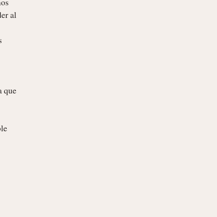
os 
r al 
 
 que 
le 