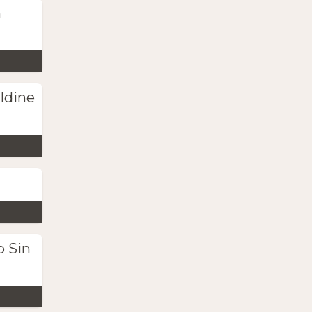
n
ldine
b Sin