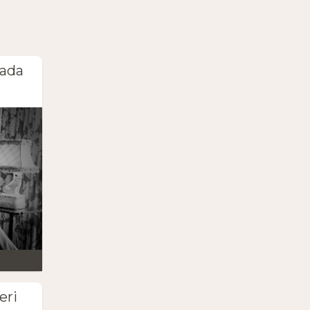
cada
eri