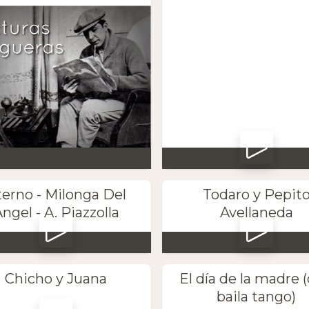
terno - Milonga Del
Todaro y Pepit
ngel - A. Piazzolla
Avellaneda
Chicho y Juana
El día de la madre 
baila tango)