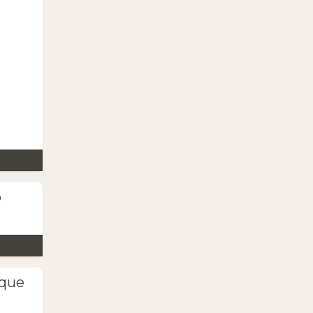
o
(que