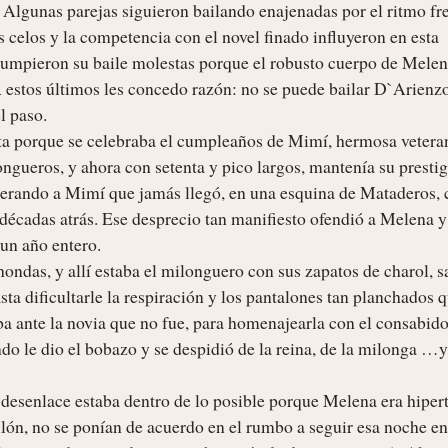
 Algunas parejas siguieron bailando enajenadas por el ritmo fre
celos y la competencia con el novel finado influyeron en esta 
rrumpieron su baile molestas porque el robusto cuerpo de Melena
 A estos últimos les concedo razón: no se puede bailar D`Arienzo
 paso.

ta porque se celebraba el cumpleaños de Mimí, hermosa veteran
ngueros, y ahora con setenta y pico largos, mantenía su prestigi
rando a Mimí que jamás llegó, en una esquina de Mataderos, c
cadas atrás. Ese desprecio tan manifiesto ofendió a Melena y é
un año entero.

hondas, y allí estaba el milonguero con sus zapatos de charol, s
sta dificultarle la respiración y los pantalones tan planchados q
ba ante la novia que no fue, para homenajearla con el consabido 
 le dio el bobazo y se despidió de la reina, de la milonga …y 
desenlace estaba dentro de lo posible porque Melena era hipert
llón, no se ponían de acuerdo en el rumbo a seguir esa noche en 