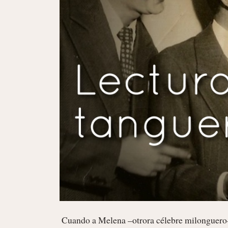
 Cuando a Melena –otrora célebre milonguero- le dio el infartazo fatal en la mitad de la tanda de D`Arienzo, hubo 