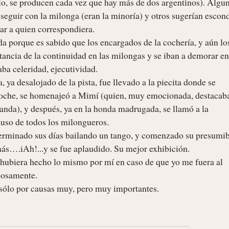
tilo, se producen cada vez que hay más de dos argentinos). Algun
eguir con la milonga (eran la minoría) y otros sugerían esconde
ar a quien correspondiera.

 porque es sabido que los encargados de la cochería, y aún los
ancia de la continuidad en las milongas y se iban a demorar en 
ba celeridad, ejecutividad.

ya desalojado de la pista, fue llevado a la piecita donde se 
a noche, se homenajeó a Mimí (quien, muy emocionada, destacaba
anda), y después, ya en la honda madrugada, se llamó a la 
uso de todos los milongueros.

 terminado sus días bailando un tango, y comenzado su presumib
más….iAh!...y se fue aplaudido. Su mejor exhibición.

hubiera hecho lo mismo por mí en caso de que yo me fuera al 
osamente.

sólo por causas muy, pero muy importantes. 