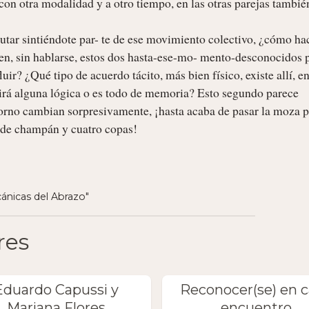
 con otra modalidad y a otro tiempo, en las otras parejas también
utar sintiéndote par- te de ese movimiento colectivo, ¿cómo ha
n, sin hablarse, estos dos hasta-ese-mo- mento-desconocidos p
r? ¿Qué tipo de acuerdo tácito, más bien físico, existe allí, ent
irá alguna lógica o es todo de memoria? Esto segundo parece 
orno cambian sorpresivamente, ¡hasta acaba de pasar la moza po
 de champán y cuatro copas!

cánicas del Abrazo"
res
Eduardo Capussi y
Reconocer(se) en 
Mariana Flores
encuentro