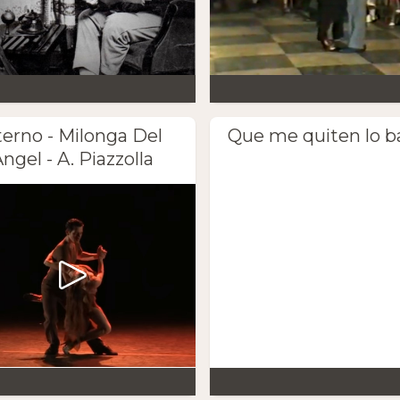
terno - Milonga Del
Que me quiten lo ba
ngel - A. Piazzolla