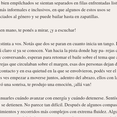
bien empilchados se sientan separados en filas enfrentadas list
más informales e inclusivos, en que algunos de estos usos se 
iados al género y se puede bailar hasta en zapatillas. 

en mano, te ponés a mirar, ¡y a escuchar! 

tinta a vos. Notás que dos se paran en cuanto inicia un tango. 
á claro si ya se conocen. Van hacia la pista donde hay pa- rejas 
 y conversando, esperan para retomar el baile sobre el tema que 
rejas que circulaban sobre el margen, esas dos personas dejan d
contacto y en esa quietud en la que se envolvieron, podés ver el 
 ves empezar a moverse juntos, adentro del abrazo, ellos con la
 una sonrisa, te produjo una emoción, ¡allá van! 

inuarles cuándo avanzar con energía y cuándo detenerse. Sentís
 se detienen. No parece tan difícil. Después de algunos compase
imientos y recorridos más complejos con extrema fluidez. Algu