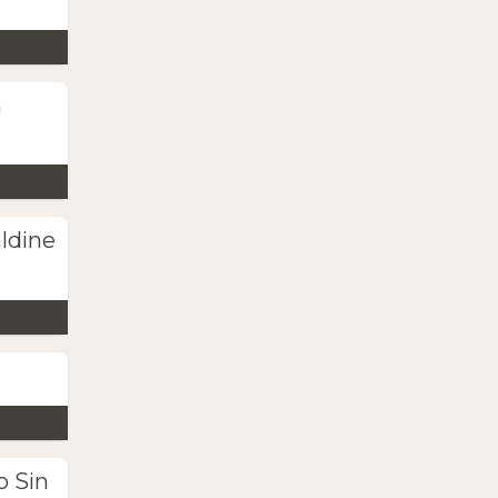
n
ldine
b Sin