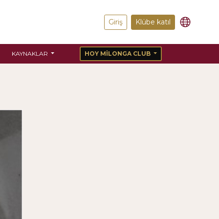
Giriş
Klübe katıl
KAYNAKLAR
HOY MILONGA CLUB