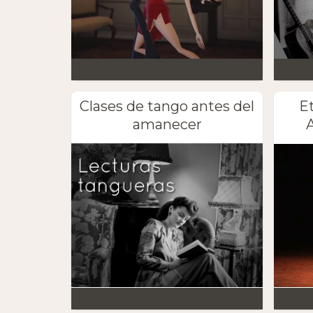
Clases de tango antes del
E
amanecer
A