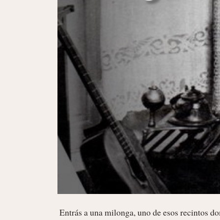
 Entrás a una milonga, uno de esos recintos donde la gente se junta a escuchar y bailar tango. Hoy en día sobreviven 