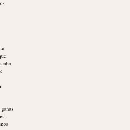
os 
La 
que 
acaba 
e 
 
 ganas 
s, 
nos 