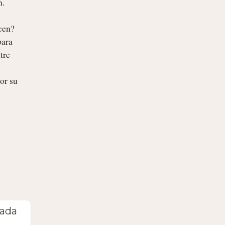
.

cen? 
ara 
re 
r su 
cada