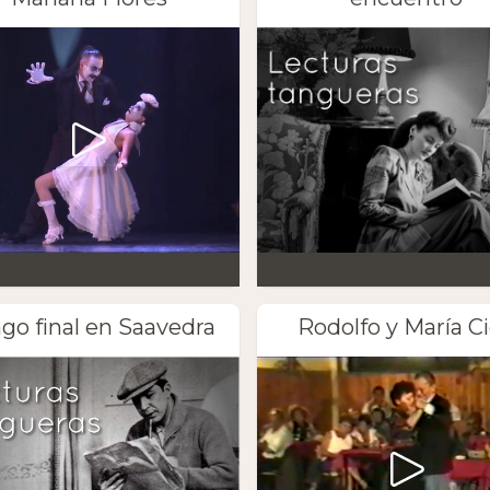
go final en Saavedra
Rodolfo y María Ci