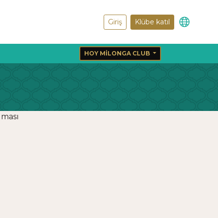
Giriş
Klübe katıl
HOY MILONGA CLUB
lması