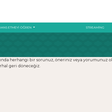
DANS ETMEYI ÖĞREN
STREAMING
ında herhangi bir sorunuz, öneriniz veya yorumunuz o
erhal geri döneceğiz.