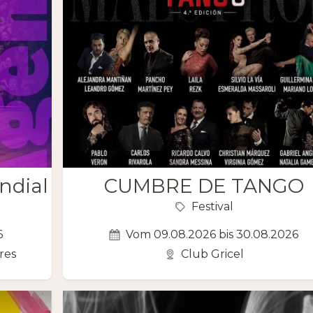
ndial
CUMBRE DE TANGO
Festival
6
Vom 09.08.2026 bis 30.08.2026
res
Club Gricel