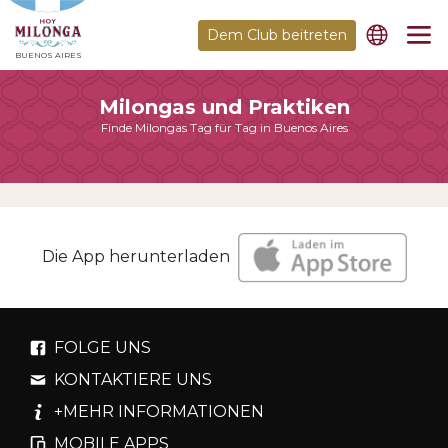
Dem Club beitreten
BUENOS AIRES
Milongas und Praktiken
Finde Milongas Tag für Tag in Buenos Aires
Die App herunterladen
FOLGE UNS
KONTAKTIERE UNS
+MEHR INFORMATIONEN
MOBILE APPS