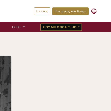
Είσοδος
Γίνε μέλος του Κλαμπ
ΠΌΡΟΙ
HOY MILONGA CLUB