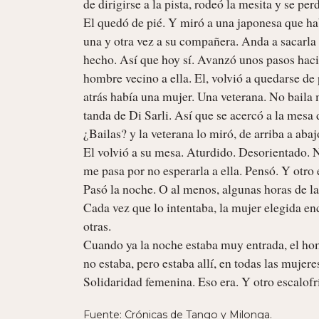
de dirigirse a la pista, rodeó la mesita y se pe
El quedó de pié. Y miró a una japonesa que habí
una y otra vez a su compañera. Anda a sacarla a 
hecho. Así que hoy sí. Avanzó unos pasos hacia
hombre vecino a ella. El, volvió a quedarse de p
atrás había una mujer. Una veterana. No baila 
tanda de Di Sarli. Así que se acercó a la mesa d
¿Bailas? y la veterana lo miró, de arriba a abaj
El volvió a su mesa. Aturdido. Desorientado. N
me pasa por no esperarla a ella. Pensó. Y otro e
Pasó la noche. O al menos, algunas horas de la 
Cada vez que lo intentaba, la mujer elegida e
otras. 

Cuando ya la noche estaba muy entrada, el ho
no estaba, pero estaba allí, en todas las mujeres.
Solidaridad femenina. Eso era. Y otro escalofrí
Fuente: Crónicas de Tango y Milonga.