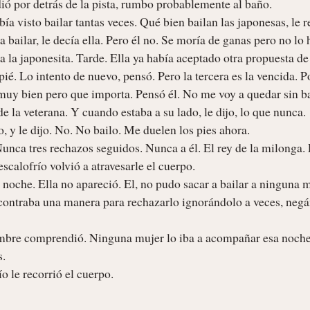
rdió por detrás de la pista, rumbo probablemente al baño. 

a visto bailar tantas veces. Qué bien bailan las japonesas, le re
bailar, le decía ella. Pero él no. Se moría de ganas pero no lo h
 la japonesita. Tarde. Ella ya había aceptado otra propuesta de 
ié. Lo intento de nuevo, pensó. Pero la tercera es la vencida. Por
muy bien pero que importa. Pensó él. No me voy a quedar sin bai
e la veterana. Y cuando estaba a su lado, le dijo, lo que nunca. 
o, y le dijo. No. No bailo. Me duelen los pies ahora. 

unca tres rechazos seguidos. Nunca a él. El rey de la milonga. 
scalofrío volvió a atravesarle el cuerpo. 

noche. Ella no apareció. El, no pudo sacar a bailar a ninguna mu
ncontraba una manera para rechazarlo ignorándolo a veces, negá
mbre comprendió. Ninguna mujer lo iba a acompañar esa noche.
 

o le recorrió el cuerpo. 