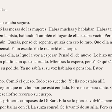
as. 

o estaba seguro. 

ró las mesas de las mujeres. Había muchas y hablaban. Había ta
 la pista, bailando. También el lugar de ella estaba vacío. Pero 
aún. Quizás, pensó de repente, quizás era eso lo raro. Que ella n
pensó. Y un escalofrío le recorrió el cuerpo. 

ra ella, así que la voy a esperar. Pensó él, de nuevo. Le hizo un
un platito con queso cortado. Mientras la espero, pensó. O quizás
 su pedido. Ya no sabía si su voz hablaba o pensaba. Estoy 
no. Comió el queso. Todo eso sucedió. Y ella no estaba allí. 

 Seguro que no vino porque está enojada. Pero no es para tanto.
scalofrío recorrió su cuerpo. 

 primeros compases de Di Sari. Ella se lo pierde, volvió a pens
r bailar con él. La suiza sonrió. Se levantó de su silla. Pero en