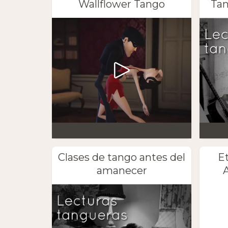
Wallflower Tango
Tan
Clases de tango antes del
E
amanecer
A