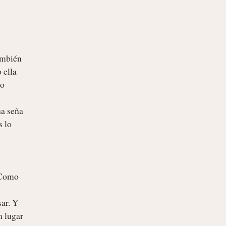
mbién 
ella 
o 
a seña 
 lo 
 Como 
ar. Y 
 lugar 