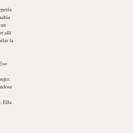
petía 
abía 
un 
 allí 
lar la 
Eso 
jer. 
ndose 
 Ella 