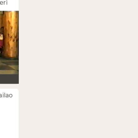
eri
ailao