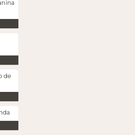
anina
o de
anda