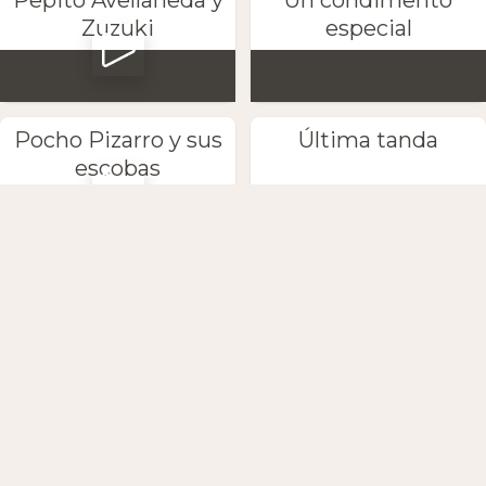
Pepito Avellaneda y
Un condimento
Zuzuki
especial
Pocho Pizarro y sus
Última tanda
escobas
Petaca y Marta
Anton