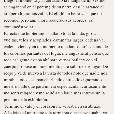
se enganchó en el percing de su nariz, casi le arranco el 
aro pero logramos zafar. El eligió un bello vals que no 
reconocí pero aun ahora recuerdo sus acordes, así 
comencé a volar. 

Parecía que hubiéramos bailado toda la vida, giros, 
vueltas, veloz y acoplados, caminatas largas, cadena va, 
cadena viene y en un momento quedamos atrás de uno de 
los enormes parlantes del lugar, me angustie al pensar que 
toda esa gente estaba ahí para vernos bailar y con el 
cuerpo propuse un movimiento para salir de ese lugar. De 
reojo y ya de nuevo a la vista de todos note que nadie nos 
miraba, todos estaban charlando entre ellos ignorando 
nuestro baile que para mi era espectacular, curiosamente 
me sentí relajada y me solté a un baile más intimo sin la 
presión de la exhibición. 

Termino el vals y el corazón me vibraba en su abrazo. 

A lo lejos oí un trueno y la tormenta que se avecinaba; yo 