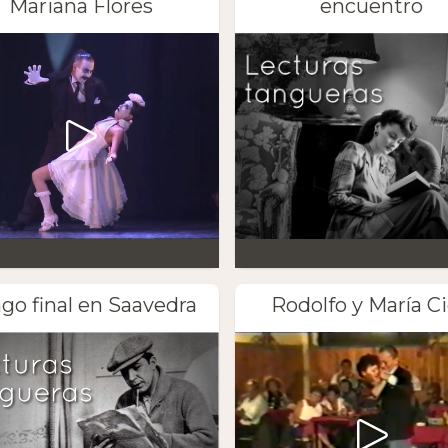
Mariana Flores
encuentro
go final en Saavedra
Rodolfo y María Ci