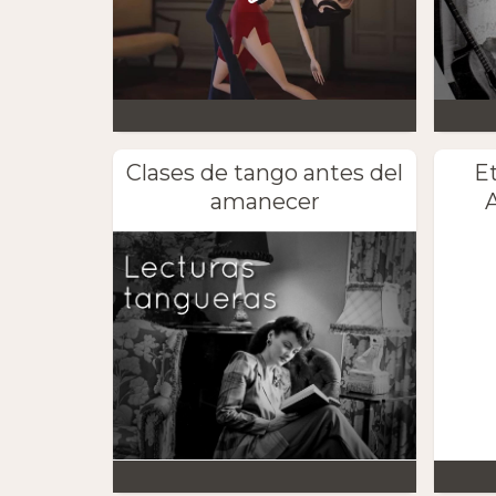
Clases de tango antes del
E
amanecer
A