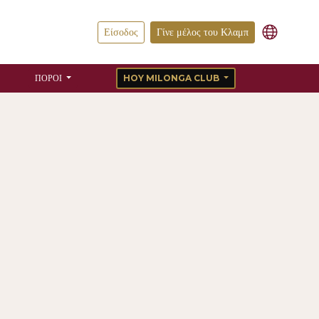
Είσοδος
Γίνε μέλος του Κλαμπ
ΠΌΡΟΙ
HOY MILONGA CLUB