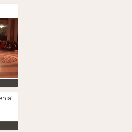
enia”