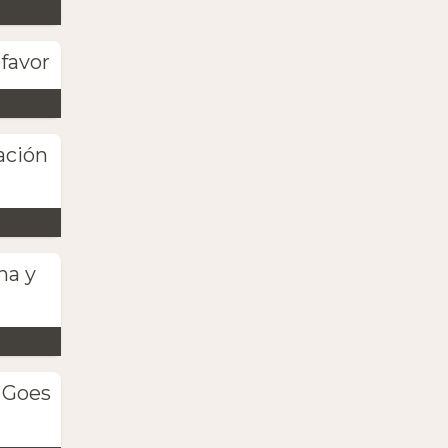
favor
ación
na y
 Goes