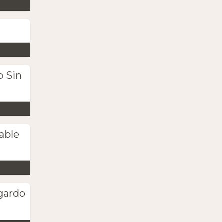
b Sin
able
gardo