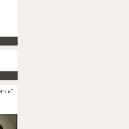
enia”