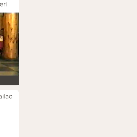
eri
ailao