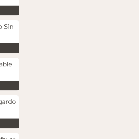
b Sin
able
gardo