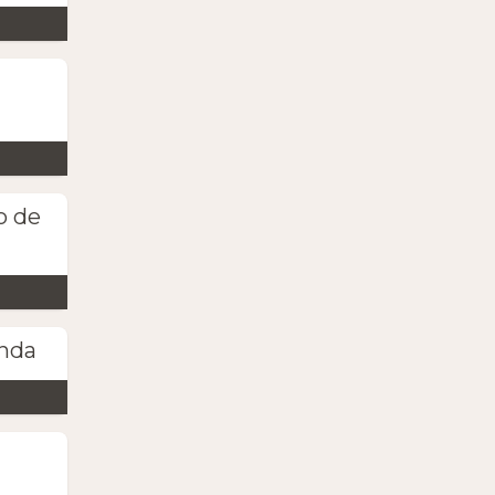
o de
anda