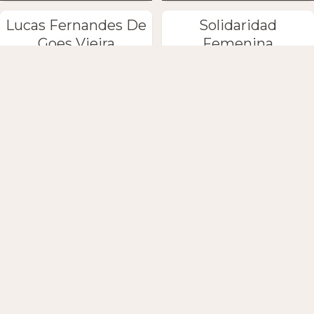
Lucas Fernandes De
Solidaridad
Goes Vieira
Femenina
Maria Nives y Júnior
La Colorada
Cervilla
Adela la
Callados
''Galleguita'' y Tito