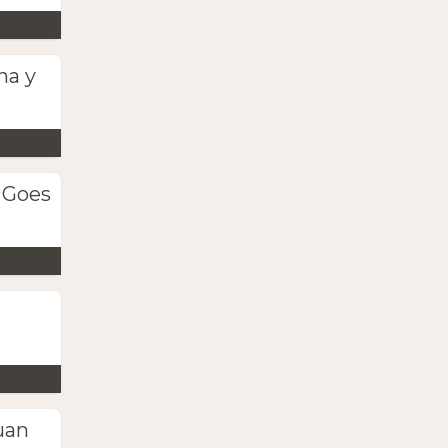
na y
 Goes
uan