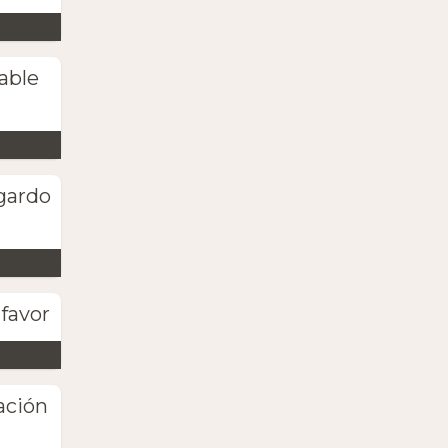
able
gardo
favor
ación