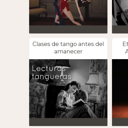
Clases de tango antes del
E
amanecer
A