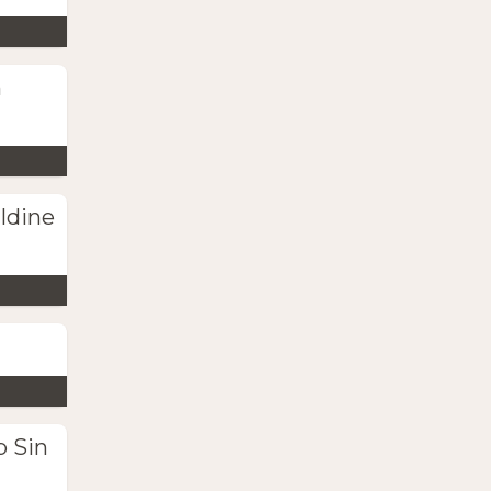
n
ldine
b Sin