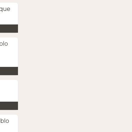
(que
olo
ablo