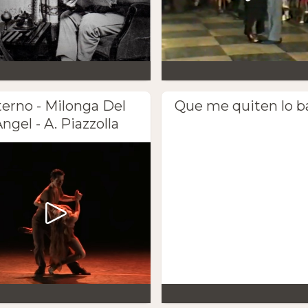
terno - Milonga Del
Que me quiten lo b
ngel - A. Piazzolla