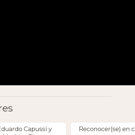
res
Eduardo Capussi y
Reconocer(se) en 