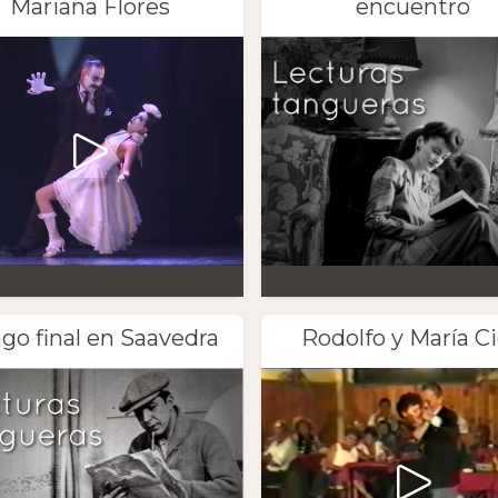
Mariana Flores
encuentro
go final en Saavedra
Rodolfo y María Ci