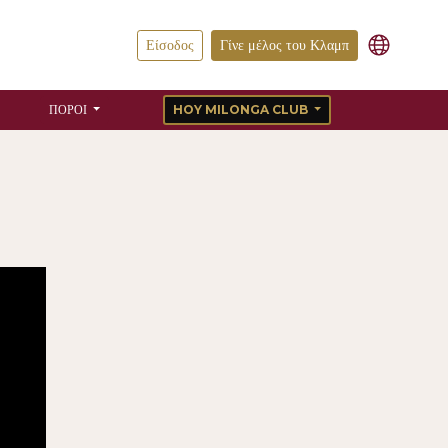
Είσοδος
Γίνε μέλος του Κλαμπ
ΠΌΡΟΙ
HOY MILONGA CLUB