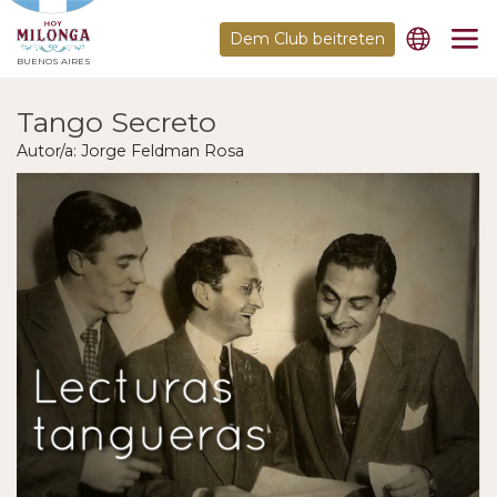
Dem Club beitreten
BUENOS AIRES
Tango Secreto
Autor/a: Jorge Feldman Rosa