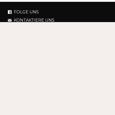
FOLGE UNS
KONTAKTIERE UNS
+MEHR INFORMATIONEN
MOBILE APPS
Buenos Aires
Nordrhein Westfalen
Berlin
Turkey
São Paulo
England
Athens
Miami
Nutzungsbedingungen
Privatsphäre-Einstellungen