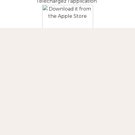
Téléchargez l'application
SUIVEZ-NOUS
CONTACT
+INFORMATION
APPLIS MOBILES
Buenos Aires
Nordrhein Westfalen
Berlin
Turkey