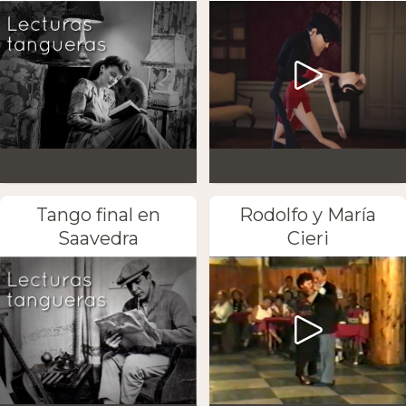
Tango final en
Rodolfo y María
Saavedra
Cieri