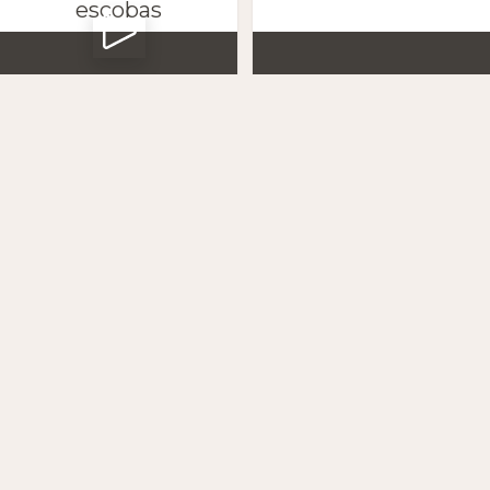
escobas
Petaca y Marta
Anton
Téléchargez l'application