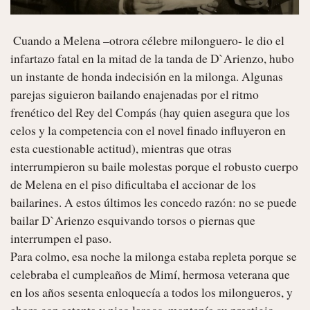
 Cuando a Melena –otrora célebre milonguero- le dio el 
infartazo fatal en la mitad de la tanda de D`Arienzo, hubo 
un instante de honda indecisión en la milonga. Algunas 
parejas siguieron bailando enajenadas por el ritmo 
frenético del Rey del Compás (hay quien asegura que los 
celos y la competencia con el novel finado influyeron en 
esta cuestionable actitud), mientras que otras 
interrumpieron su baile molestas porque el robusto cuerpo 
de Melena en el piso dificultaba el accionar de los 
bailarines. A estos últimos les concedo razón: no se puede 
bailar D`Arienzo esquivando torsos o piernas que 
interrumpen el paso.

Para colmo, esa noche la milonga estaba repleta porque se 
celebraba el cumpleaños de Mimí, hermosa veterana que 
en los años sesenta enloquecía a todos los milongueros, y 
ahora con setenta y pico largos, mantenía su prestigio.
