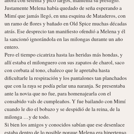
Justamente Melena había quedado de seña esperando a 
Mimí que jamás llegó, en una esquina de Mataderos, con 
un ramo de flores y bañado en Old Spice muchas décadas 
atrás. Ese desprecio tan manifiesto ofendió a Melena y él 
la sancionó ignorándola en las milongas durante un año 
entero.

Pero el tiempo cicatriza hasta las heridas más hondas, y 
allí estaba el milonguero con sus zapatos de charol, saco 
con corbata al tono, chaleco que le apretaba hasta 
dificultarle la respiración y los pantalones tan planchados 
que con la raya se podía pelar una naranja. Se presentaba 
ante la novia que no fue, para homenajearla con el 
consabido vals de cumpleaños. Y fue bailando con Mimí 
cuando le dio el bobazo y se despidió de la reina, de la 
milonga …y de todo.

Si bien los amigos y conocidos sabían que ese desenlace 
estaba dentro de lo posible porque Melena era hipertenso 