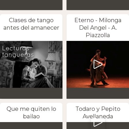
Clases de tango
Eterno - Milonga
antes del amanecer
Del Angel - A.
Piazzolla
Que me quiten lo
Todaro y Pepito
bailao
Avellaneda