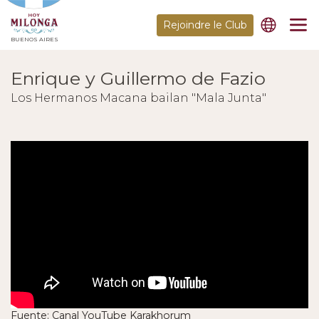
Rejoindre le Club
BUENOS AIRES
Enrique y Guillermo de Fazio
Los Hermanos Macana bailan "Mala Junta"
Fuente: Canal YouTube Karakhorum