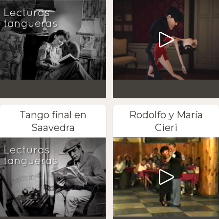
Tango final en
Rodolfo y María
Saavedra
Cieri