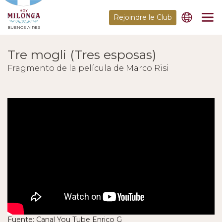
Rejoindre le Club
BUENOS AIRES
Tre mogli (Tres esposas)
Fragmento de la película de Marco Risi
Fuente: Canal You Tube Enrico G