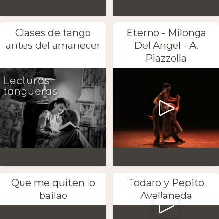
Clases de tango
Eterno - Milonga
antes del amanecer
Del Angel - A.
Piazzolla
Que me quiten lo
Todaro y Pepito
bailao
Avellaneda