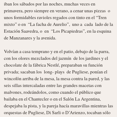
iban los sábados por las noches, muchas veces en  
primavera, pero siempre en verano, a cenar unas pizzas  o 
unos formidables ravioles regados con tinto en el “Tren 
mixto” o en  “La facha de Aurelio”,  uno a  cada  lado de la 
Estación Saavedra, o  en  “Los Picapiedras”, en la esquina 
de Manzanares y la avenida.

Volvían a casa temprano y en el patio, debajo de la parra, 
con los olores mezclados del jazmín  de los jardines y el 
chocolate de la fábrica Nestlé, preparaban su función 
privada; sacaban los  long- plays  de Pugliese, ponían el 
wincofón arriba de la mesa, la mesa contra la pared, y las 
seis sillas intercaladas entre las grandes macetas con 
malvones, rodeándolos, como cuando el público que 
bailaba en el Chantecler o en el Salón La Argentina, 
despejaba la pista, y la pareja hacía maravillas mientras las 
orquestas de Pugliese, Di Sarli o D’Arienzo, tocaban sólo 