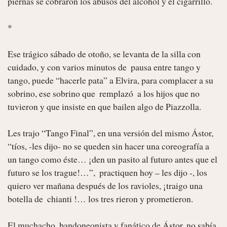
piernas se cobraron los abusos del alcohol y el cigarrillo.

*

Ese trágico sábado de otoño, se levanta de la silla con 
cuidado, y con varios minutos de  pausa entre tango y 
tango, puede “hacerle pata” a Elvira, para complacer a su 
sobrino, ese sobrino que  remplazó  a los hijos que no 
tuvieron y que insiste en que bailen algo de Piazzolla.

Les trajo “Tango Final”, en una versión del mismo Ástor, 
“tíos, -les dijo- no se queden sin hacer una coreografía a 
un tango como éste… ¡den un pasito al futuro antes que el 
futuro se los trague!…”,  practiquen hoy – les dijo -, los 
quiero ver mañana después de los ravioles, ¡traigo una 
botella de  chianti !… los tres rieron y prometieron.

El muchacho, bandoneonista y fanático de Ástor, no sabía 