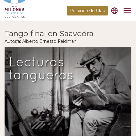
Rejoindre le Club
BUENOS AIRES
Tango final en Saavedra
Autor/a: Alberto Ernesto Feldman