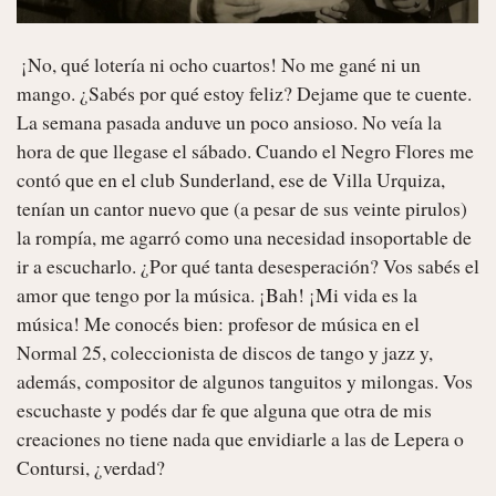
 ¡No, qué lotería ni ocho cuartos! No me gané ni un 
mango. ¿Sabés por qué estoy feliz? Dejame que te cuente. 
La semana pasada anduve un poco ansioso. No veía la 
hora de que llegase el sábado. Cuando el Negro Flores me 
contó que en el club Sunderland, ese de Villa Urquiza, 
tenían un cantor nuevo que (a pesar de sus veinte pirulos) 
la rompía, me agarró como una necesidad insoportable de 
ir a escucharlo. ¿Por qué tanta desesperación? Vos sabés el 
amor que tengo por la música. ¡Bah! ¡Mi vida es la 
música! Me conocés bien: profesor de música en el 
Normal 25, coleccionista de discos de tango y jazz y, 
además, compositor de algunos tanguitos y milongas. Vos 
escuchaste y podés dar fe que alguna que otra de mis 
creaciones no tiene nada que envidiarle a las de Lepera o 
Contursi, ¿verdad?
