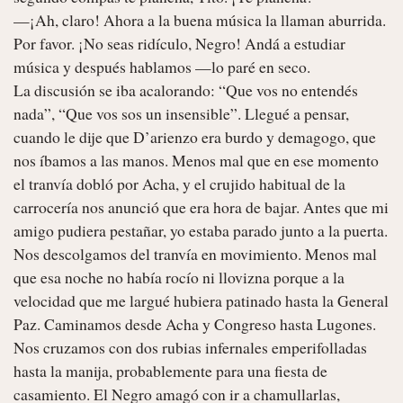
—¡Ah, claro! Ahora a la buena música la llaman aburrida. 
Por favor. ¡No seas ridículo, Negro! Andá a estudiar 
música y después hablamos —lo paré en seco.

La discusión se iba acalorando: “Que vos no entendés 
nada”, “Que vos sos un insensible”. Llegué a pensar, 
cuando le dije que D’arienzo era burdo y demagogo, que 
nos íbamos a las manos. Menos mal que en ese momento 
el tranvía dobló por Acha, y el crujido habitual de la 
carrocería nos anunció que era hora de bajar. Antes que mi 
amigo pudiera pestañar, yo estaba parado junto a la puerta. 
Nos descolgamos del tranvía en movimiento. Menos mal 
que esa noche no había rocío ni llovizna porque a la 
velocidad que me largué hubiera patinado hasta la General 
Paz. Caminamos desde Acha y Congreso hasta Lugones. 
Nos cruzamos con dos rubias infernales emperifolladas 
hasta la manija, probablemente para una fiesta de 
casamiento. El Negro amagó con ir a chamullarlas, 