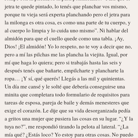
jetra te quede pintado, lo tenés que planchar vos mismo, 
porque tu vieja será experta planchando pero el jetra para 
la milonga es otra cosa, es como una parte de tu cuerpo, y 
al cuerpo lo limpia y lo cuida uno mismo”. Ni hablar del 
almidón para que el cuello quede como una tabla. ¡Ay, 
Dios! ¡El almidón! Yo lo respeto, no te voy a decir que no, 
pero a mí las pilchas me las plancha la viejita. Igual, por 
mí que haga lo quiera; pero si trabajás hasta las seis y 
después tenés que bañarte, empilcharte y plancharte la 
ropa… ¡Y sí, qué querés! Llegás a las mil y quinientas.

Un día me cansé y le solté que debería conseguirse una 
minita que completara todo formulario de requisitos para 
tareas de esposa, pareja de baile y demás menesteres que 
exige el corazón. Le dije que su vida desorganizada pedía 
a gritos una mujer que pusiera las cosas en su lugar. “¿Y la 
tuya no?”, me respondió tirando la pelota al lateral. “¿La 
mía qué? ¿Estás loco? Yo estoy para otras cosas. No puedo 