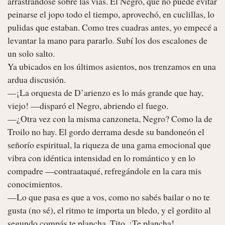
arrastrándose sobre las vías. El Negro, que no puede evitar 
peinarse el jopo todo el tiempo, aprovechó, en cuclillas, lo 
pulidas que estaban. Como tres cuadras antes, yo empecé a 
levantar la mano para pararlo. Subí los dos escalones de 
un solo salto.

Ya ubicados en los últimos asientos, nos trenzamos en una 
ardua discusión.

—¡La orquesta de D’arienzo es lo más grande que hay, 
viejo! —disparó el Negro, abriendo el fuego.

—¿Otra vez con la misma canzoneta, Negro? Como la de 
Troilo no hay. El gordo derrama desde su bandoneón el 
señorío espiritual, la riqueza de una gama emocional que 
vibra con idéntica intensidad en lo romántico y en lo 
compadre —contraataqué, refregándole en la cara mis 
conocimientos.

—Lo que pasa es que a vos, como no sabés bailar o no te 
gusta (no sé), el ritmo te importa un bledo, y el gordito al 
segundo compás te plancha, Tito. ¡Te plancha!
