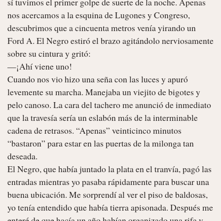
sí tuvimos el primer golpe de suerte de la noche. Apenas 
nos acercamos a la esquina de Lugones y Congreso, 
descubrimos que a cincuenta metros venía yirando un 
Ford A. El Negro estiró el brazo agitándolo nerviosamente 
sobre su cintura y gritó:

—¡Ahí viene uno!

Cuando nos vio hizo una seña con las luces y apuró 
levemente su marcha. Manejaba un viejito de bigotes y 
pelo canoso. La cara del tachero me anunció de inmediato 
que la travesía sería un eslabón más de la interminable 
cadena de retrasos. “Apenas” veinticinco minutos 
“bastaron” para estar en las puertas de la milonga tan 
deseada.

El Negro, que había juntado la plata en el tranvía, pagó las 
entradas mientras yo pasaba rápidamente para buscar una 
buena ubicación. Me sorprendí al ver el piso de baldosas, 
yo tenía entendido que había tierra apisonada. Después me 
enteré de que hacía un año habían organizado una rifa y 