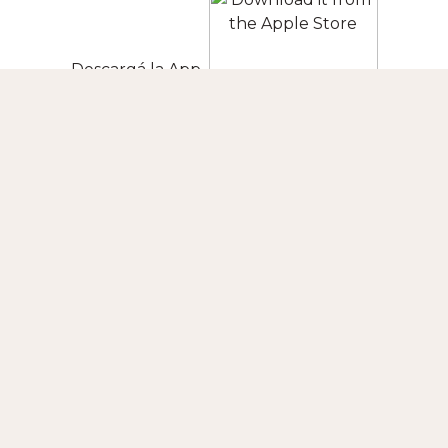
Descargá la App
SEGUINOS
CONTACTO
+INFO
APLICACIONES MÓVILES
Buenos Aires
Nordrhein Westfalen
Berlin
Turkey
São Paulo
England