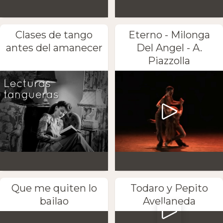
Clases de tango
Eterno - Milonga
antes del amanecer
Del Angel - A.
Piazzolla
Que me quiten lo
Todaro y Pepito
bailao
Avellaneda